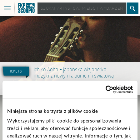
Ichiko Aoba – japońska wizjonerka
tickets
muzyki z nowym albumem i światową
trasą
26.09.2025
Niniejsza strona korzysta z plików cookie
Od debiutu
Razorblade Maiden
(2010) Ichiko Aoba – japońska singer-
songwriterka i multiinstrumentalistka – wydała osiem albumów, założyła
Wykorzystujemy pliki cookie do spersonalizowania
własną wytwórnię hermine i koncertowała na całym świecie. Jej muzyka, oparta
zwykle na gitarze klasycznej lub prostym syntezatorze, łączy intymność i
treści i reklam, aby oferować funkcje społecznościowe i
bezkres, delikatność i siłę, wirtuozerię i minimalizm.
analizować ruch w naszej witrynie. Informacje o tym, jak