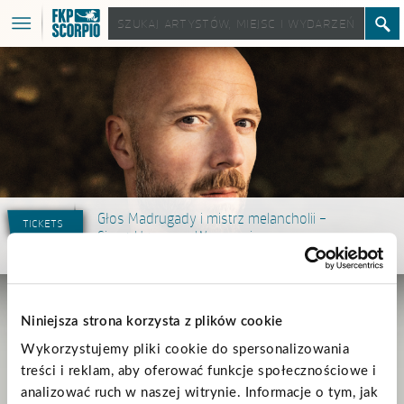
Głos Madrugady i mistrz melancholii –
tickets
Sivert Høyem w Warszawie
24.09.2025
Niniejsza strona korzysta z plików cookie
22 lutego 2026 w warszawskim klubie Niebo
wystąpi Sivert Høyem, jeden z
najbardziej charakterystycznych norweskich artystów, wokalista legendarnej
Wykorzystujemy pliki cookie do spersonalizowania
Madrugady i twórca uznanej solowej kariery. Koncert odbędzie się w ramach
trasy „I’ve Been Meaning To Sing You The Song Tour 2026”.
treści i reklam, aby oferować funkcje społecznościowe i
analizować ruch w naszej witrynie. Informacje o tym, jak
Po wydaniu dwóch ostatnich albumów – On an Island (2024) oraz najnowszego