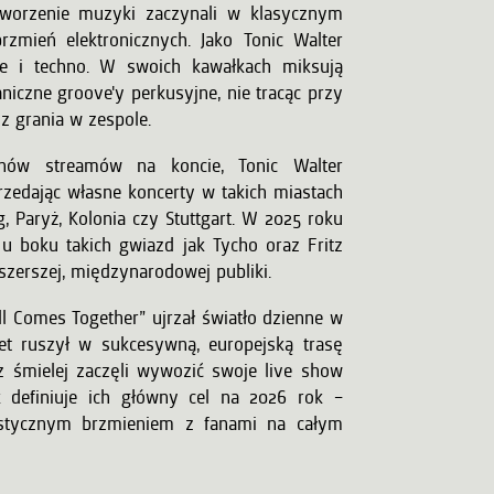
tworzenie muzyki zaczynali w klasycznym
rzmień elektronicznych. Jako Tonic Walter
e i techno. W swoich kawałkach miksują
niczne groove'y perkusyjne, nie tracąc przy
 z grania w zespole.
nów streamów na koncie, Tonic Walter
przedając własne koncerty w takich miastach
, Paryż, Kolonia czy Stuttgart. W 2025 roku
 u boku takich gwiazd jak Tycho oraz Fritz
 szerszej, międzynarodowej publiki.
ll Comes Together” ujrzał światło dzienne w
et ruszył w sukcesywną, europejską trasę
z śmielej zaczęli wywozić swoje live show
k definiuje ich główny cel na 2026 rok –
ystycznym brzmieniem z fanami na całym