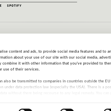
e
spotify
ise content and ads, to provide social media features and to a
elektoniczne na...
ormation about your use of our site with our social media, advert
 combine it with other information that you’ve provided to the
r use of their services.
iczną,
o
more info
an also be transmitted to companies in countries outside the EU
on under data protection law (especially the USA). There is a poss
 data without there being recourse to any legal remedy. You can
tions concerts
privacy policy
contact