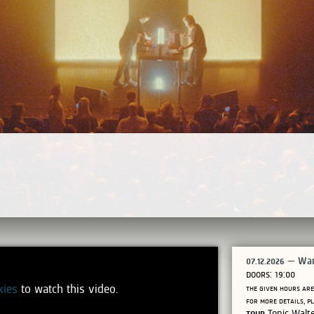
07.12.2026
— War
doors:
19:00
kies
to watch this video.
the given hours are
for more details, 
tour
Tonic Walt