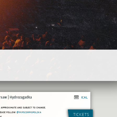
saw | Hydrozagadka
ical
 approximate and subject to change.
please follow
@fkpscorpiopolska
tickets
er