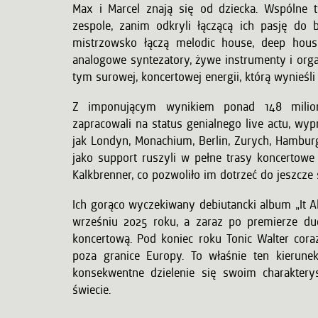
Max i Marcel znają się od dziecka. Wspólne 
zespole, zanim odkryli łączącą ich pasję do b
mistrzowsko łączą melodic house, deep hous
analogowe syntezatory, żywe instrumenty i orga
tym surowej, koncertowej energii, którą wynieśli
Z imponującym wynikiem ponad 148 milio
zapracowali na status genialnego live actu, wy
jak Londyn, Monachium, Berlin, Zurych, Hamburg
jako support ruszyli w pełne trasy koncertowe
Kalkbrenner, co pozwoliło im dotrzeć do jeszcze
Ich gorąco wyczekiwany debiutancki album „It A
wrześniu 2025 roku, a zaraz po premierze du
koncertową. Pod koniec roku Tonic Walter cora
poza granice Europy. To właśnie ten kierune
konsekwentne dzielenie się swoim charakter
świecie.