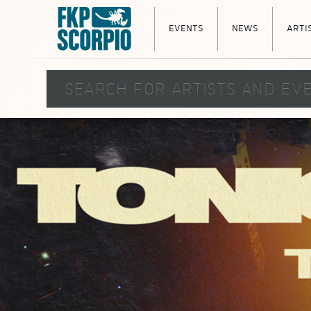
events
news
arti