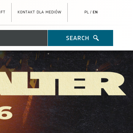
ift
kontakt dla mediów
pl
/
en