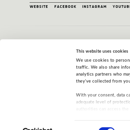
website
facebook
instagram
youtub
related news
This website uses cookies
We use cookies to personal
10.06.2026
Tonic Walter, niemieckie duo 
traffic. We also share inf
analytics partners who may
they’ve collected from you
Tonic Walter to duet tworzący muzykę elektron
pochodzący z południowych Niemiec. Tworzą g
With your consent, data c
wieloletni przyjaciele i partnerzy kreatywni –...
adequate level of protecti
authorities can access the
consent for this below.
terms & conditions homepage
terms & condi
Consent