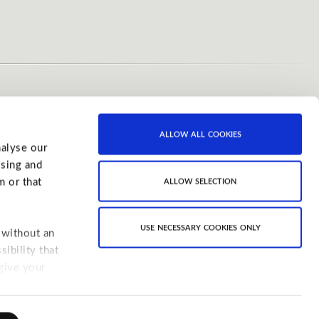
allow all cookies
nalyse our
ising and
allow selection
m or that
use necessary cookies only
 without an
ibility that
 give your
facebook
instagram