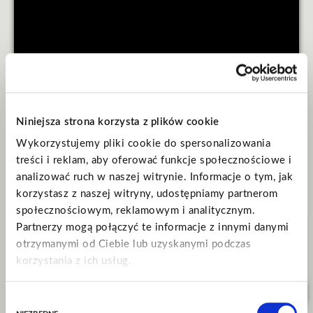
Jedna z najbardziej rozpoznawalnych historii miłosnych współczesnej telewizji
powraca w nowej formie scenicznej. 27 lutego 2027 roku w PreZero Arena
Niniejsza strona korzysta z plików cookie
Gliwice odbędzie się „Outlander in Concert: Echoes Through the Highlands” –
oficjalne widowisko koncertowe inspirowane globalnym fenomenem
Wykorzystujemy pliki cookie do spersonalizowania
serialowym „Outlander”.
treści i reklam, aby oferować funkcje społecznościowe i
analizować ruch w naszej witrynie. Informacje o tym, jak
website
facebook
instagram
youtube
spotify
korzystasz z naszej witryny, udostępniamy partnerom
społecznościowym, reklamowym i analitycznym.
Partnerzy mogą połączyć te informacje z innymi danymi
ical
27.02.2027
— Gliwice | PreZero Arena Gliwice, Mała Arena
wejście od:
19:00
otrzymanymi od Ciebie lub uzyskanymi podczas
the given hours are approximate and subject to change.
korzystania z ich usług.
for more details, please follow
@fkpscorpiopolska
tour
Outlander in Concert: Echoes Through the Highlands
kup bilety
Pod warunkiem wyrażenia przez Ciebie zgody, dane
Wybór
mogą być przekazywane do podmiotów, mających