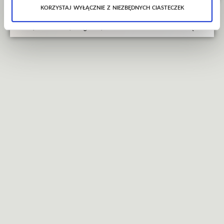
Through the...
korzystaj wyłącznie z niezbędnych ciasteczek
Kultowy serial zabrzmi na żywo – widowisko symfoniczne w PreZero Arena
Gliwice, Mała Arena 27 lutego 2027 roku w PreZero Arena Gliwice odbędzie...